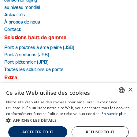
au niveau mondial
Actualités
À propos de nous
Contact
Solutions haut de gamme
Pont à poutres à âme pleine (JSB)
Pont à sections (JPB)
Pont piétonnier (JPB)
Toutes les solutions de ponts
Extra
Conditions générales
×
Ce site Web utilise des cookies
Politique de confidentialité
Plan du site
Notre site Web utilise des cookies pour améliorer l'expérience
DUTCH
utilisateur. En utilisant notre site Web, vous acceptez tous les cookies
conformément à notre Politique relative aux cookies.
En savoir plus
DUTCH
AFFICHER LES DÉTAILS
Filiale du Groupe Van Schie
ENGLISH
Un site WebNL
ACCEPTER TOUT
REFUSER TOUT