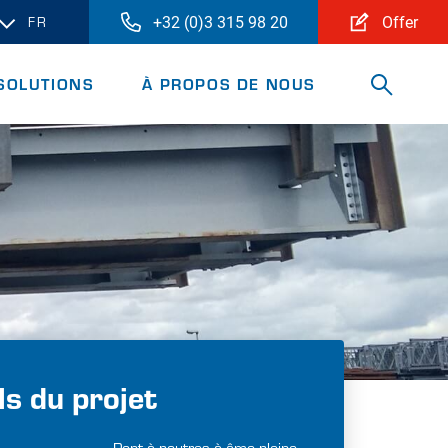
+32 (0)3 315 98 20
Offer
FR
SOLUTIONS
À PROPOS DE NOUS
PONTS
CONTACT
PONTONS
RESSOURCES
TRANSBORDEURS
ACTUALITÉS
INGÉNIERIE
BACS
SDR
MONDE
TOUTES LES SOLUTIONS
SUCCURSALES
EMPLOIS
FAQ
DEVIS
ls du projet
À PROPOS DE NOUS
Pont à poutres à âme pleine