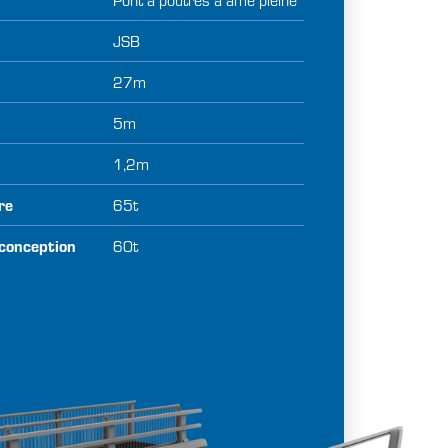
JSB
27m
5m
1,2m
re
65t
conception
60t