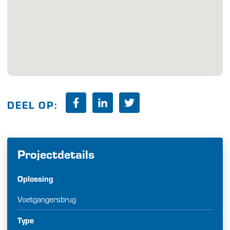
DEEL OP:
Projectdetails
Oplossing
Voetgangersbrug
Type