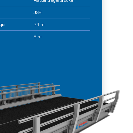
JSB
ge
24 m
e
8 m