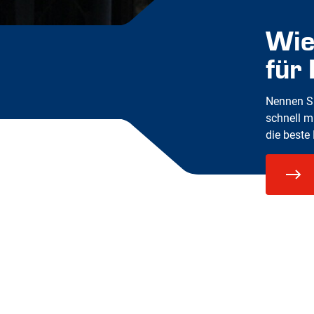
Wie
für
Nennen Si
schnell m
die beste 