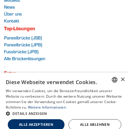
News
Über uns
Kontakt
Top-Lösungen
Paneelbrücke (JSB)
Paneelbrücke (JPB)
Fussbrücke (JPB)
Alle Brückenlösungen
.
Extra
×
Diese Webseite verwendet Cookies.
Allgemeine Begriffe
Datenschutzpolitik
Wir verwenden Cookies, um die Benutzerfreundlichkeit unserer
DUTCH
Sitemap
Website zu verbessern. Durch die weitere Nutzung unserer Webseite
stimmen Sie der Verwendung von Cookies gemäß unserer Cookie-
DUTCH
Richtlinie zu.
Weitere Informationen
DETAILS ANZEIGEN
ENGLISH
Teil der Van Schie-Gruppe
Eine WebNL-Website
FRENCH
ALLE AKZEPTIEREN
ALLE ABLEHNEN